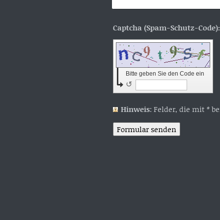
Bitte geben Sie den Code ein
↺
Hinweis
: Felder, die mit
*
bez